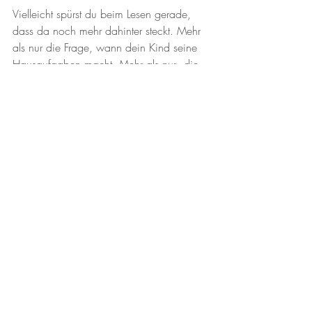
Vielleicht spürst du beim Lesen gerade, 
dass da noch mehr dahinter steckt. Mehr 
als nur die Frage, wann dein Kind seine 
Hausaufgaben macht. Mehr als nur „die 
richtige Methode“. Denn Energie ist nur 
ein Teil des Ganzen. Und genau daraus 
ist etwas Neues entstanden. Ein Reading, 
in dem wir nicht nur auf die Energie-
Aufnahme schauen, sondern darauf, wie 
dein Kind lernt, was es wirklich braucht 
und weshalb manches bisher einfach 
nicht funktioniert hat. Und plötzlich wird 
vieles klar. Nicht kompliziert, sondern 
greifbar.
Ich nenne es „
Die Lern-Codes deines 
Kindes – verstehen, was wirklich hilft“.
 Ein 
Raum, in dem du aufhörst zu raten und 