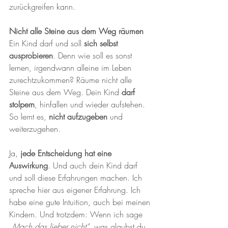
zurückgreifen kann.
Nicht alle Steine aus dem Weg räumen
Ein Kind darf und soll 
sich selbst 
ausprobieren
. Denn wie soll es sonst 
lernen, irgendwann alleine im Leben 
zurechtzukommen? Räume nicht alle 
Steine aus dem Weg. Dein Kind 
darf 
stolpern
, hinfallen und wieder aufstehen. 
So lernt es, 
nicht aufzugeben
 und 
weiterzugehen.
Ja, 
jede Entscheidung hat eine 
Auswirkung
. Und auch dein Kind darf 
und soll diese Erfahrungen machen. Ich 
spreche hier aus eigener Erfahrung. Ich 
habe eine gute Intuition, auch bei meinen 
Kindern. Und trotzdem: Wenn ich sage 
„Mach das lieber nicht“
, was glaubst du, 