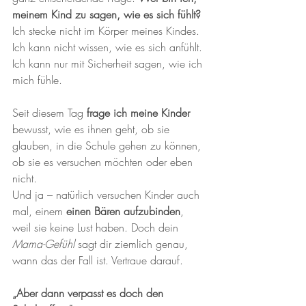
meinem Kind zu sagen, wie es sich fühlt? 
Ich stecke nicht im Körper meines Kindes. 
Ich kann nicht wissen, wie es sich anfühlt. 
Ich kann nur mit Sicherheit sagen, wie ich 
mich fühle.
Seit diesem Tag 
frage ich meine Kinder
bewusst, wie es ihnen geht, ob sie 
glauben, in die Schule gehen zu können, 
ob sie es versuchen möchten oder eben 
nicht. 
Und ja – natürlich versuchen Kinder auch 
mal, einem 
einen Bären aufzubinden
, 
weil sie keine Lust haben. Doch dein 
Mama-Gefühl
 sagt dir ziemlich genau, 
wann das der Fall ist. Vertraue darauf.
„Aber dann verpasst es doch den 