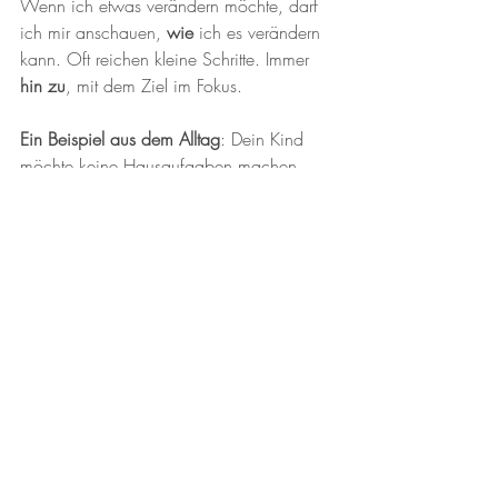
Wenn ich etwas verändern möchte, darf 
ich mir anschauen, 
wie
 ich es verändern 
kann. Oft reichen kleine Schritte. Immer 
hin zu
, mit dem Ziel im Fokus.
Ein Beispiel aus dem Alltag
: Dein Kind 
möchte keine Hausaufgaben machen. 
Frag zuerst 
weshalb
. Hat es genug vom 
Stillsitzen? Dann macht eine Pause, geht 
raus, ladet eure Batterien auf. Weiss es 
nicht, 
wie es geht
, und es ist ihm vielleicht 
auch peinlich? Erzähle ihm eine 
persönliche Geschichte von dir und sucht 
gemeinsam nach einer Lösung
. Hat es 
einfach 
keine Lust
? Vielleicht passt der Ort 
nicht. Dann 
wechselt die Umgebung
: an 
deinen Schreibtisch, unter den Tisch, 
draussen, stehend, im Bett mit einem Bett-
Tischchen – 
alles dürft ihr ausprobieren
.