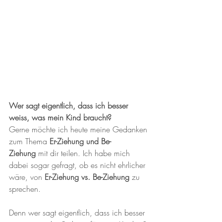
Wer sagt eigentlich, dass ich besser 
weiss, was mein Kind braucht?
Gerne möchte ich heute meine Gedanken 
zum Thema 
Er-Ziehung und Be-
Ziehung
 mit dir teilen. Ich habe mich 
dabei sogar gefragt, ob es nicht ehrlicher 
wäre, von 
Er-Ziehung vs. Be-Ziehung
 zu 
sprechen.
Denn wer sagt eigentlich, dass ich besser 