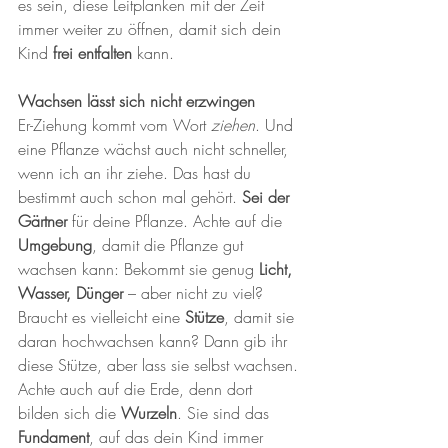
es sein, diese Leitplanken mit der Zeit 
immer weiter zu öffnen, damit sich dein 
Kind 
frei entfalten
 kann.
Wachsen lässt sich nicht erzwingen
Er-Ziehung kommt vom Wort 
ziehen
. Und 
eine Pflanze wächst auch nicht schneller, 
wenn ich an ihr ziehe. Das hast du 
bestimmt auch schon mal gehört. 
Sei der 
Gärtner
 für deine Pflanze. Achte auf die 
Umgebung
, damit die Pflanze gut 
wachsen kann: Bekommt sie genug 
Licht, 
Wasser, Dünger
 – aber nicht zu viel? 
Braucht es vielleicht eine 
Stütze
, damit sie 
daran hochwachsen kann? Dann gib ihr 
diese Stütze, aber lass sie selbst wachsen.
Achte auch auf die Erde, denn dort 
bilden sich die 
Wurzeln
. Sie sind das 
Fundament
, auf das dein Kind immer 