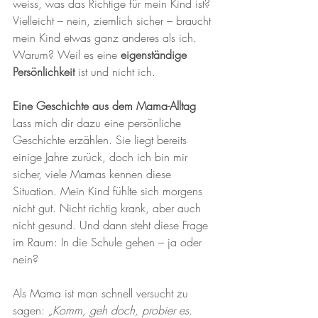
weiss, was das Richtige für mein Kind ist? 
Vielleicht – nein, ziemlich sicher – braucht 
mein Kind etwas ganz anderes als ich. 
Warum? Weil es eine 
eigenständige 
Persönlichkeit
 ist und nicht ich.
Eine Geschichte aus dem Mama-Alltag
Lass mich dir dazu eine persönliche 
Geschichte erzählen. Sie liegt bereits 
einige Jahre zurück, doch ich bin mir 
sicher, viele Mamas kennen diese 
Situation. Mein Kind fühlte sich morgens 
nicht gut. Nicht richtig krank, aber auch 
nicht gesund. Und dann steht diese Frage 
im Raum: In die Schule gehen – ja oder 
nein?
Als Mama ist man schnell versucht zu 
sagen: 
„Komm, geh doch, probier es. 