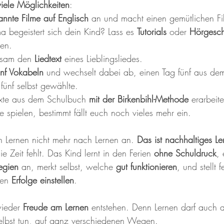
viele Möglichkeiten
:
nnte Filme auf Englisch
 an und macht einen gemütlichen F
 begeistert sich dein Kind? Lass es 
Tutorials 
oder 
Hörgesch
en.
nsam den 
Liedtext
 eines Lieblingsliedes.
ünf Vokabeln
 und wechselt dabei ab, einen Tag fünf aus de
fünf selbst gewählte.
exte aus dem Schulbuch 
mit der Birkenbihl-Methode
 erarbeit
ie spielen, bestimmt fällt euch noch vieles mehr ein.
ch Lernen nicht mehr nach Lernen an. 
Das ist nachhaltiges Le
ie Zeit fehlt. Das Kind lernt in den Ferien 
ohne Schuldruck
, 
egien
 an, merkt selbst, welche 
gut funktionieren
, und stellt 
en 
Erfolge einstellen
. 
ieder 
Freude am Lernen
 entstehen. Denn Lernen darf auch 
elbst tun, auf ganz verschiedenen Wegen.