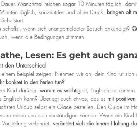
t Dauer. Manchmal reichen sogar 10 Minuten täglich, damit
 Minuten täglich, konzentriert und ohne Druck,
 bringen oft 
Schulstart. 
du schaffst, wenn sich unangemeldeter Besuch ankündigt? 
uch, wenn die Bedingungen stimmen.
Mathe, Lesen: Es geht auch gan
ht den Unterschied
 einem Beispiel zeigen. Nehmen wir an, dein Kind tut sich 
r konkret in den Ferien tun?
nem Kind darüber, 
warum es wichtig
 ist, Englisch zu können.
s Englisch kann? Überlegt euch etwas, das es 
mit positive
ächsten Urlaub selbst ein Glace bestellen. Den Guide im Ho
wann reisen und sich verständigen können. Wenn ein Kind E
 Vorstellung verbindet, 
verändert sich die innere Haltung
 da