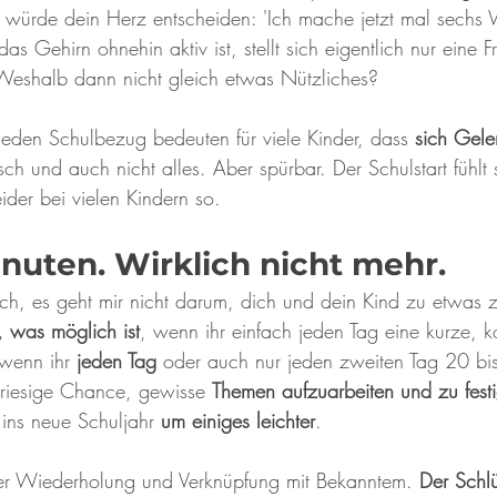
s würde dein Herz entscheiden: 'Ich mache jetzt mal sechs
as Gehirn ohnehin aktiv ist, stellt sich eigentlich nur eine F
Weshalb dann nicht gleich etwas Nützliches?
den Schulbezug bedeuten für viele Kinder, dass 
sich Gele
sch und auch nicht alles. Aber spürbar. Der Schulstart fühlt
eider bei vielen Kindern so.
inuten. Wirklich nicht mehr.
lsch, es geht mir nicht darum, dich und dein Kind zu etwas 
, was möglich ist
, wenn ihr einfach jeden Tag eine kurze, ko
wenn ihr 
jeden Tag
 oder auch nur jeden zweiten Tag 20 bi
ne riesige Chance, gewisse 
Themen aufzuarbeiten und zu fest
 ins neue Schuljahr 
um einiges leichter
.
ber Wiederholung und Verknüpfung mit Bekanntem. 
Der Schlü