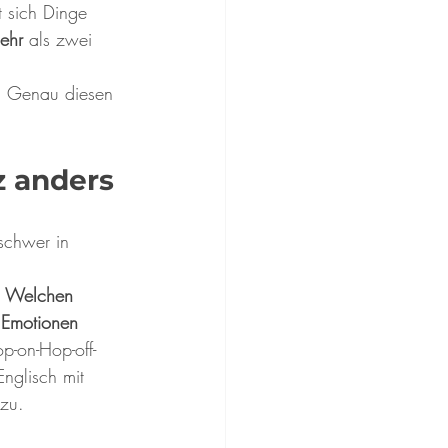
 sich Dinge 
mehr
 als zwei 
 Genau diesen 
z anders
schwer in 
 
Welchen 
n Emotionen 
p-on-Hop-off-
nglisch mit 
zu. 