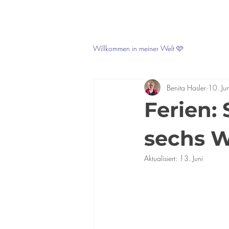
Willkommen in meiner Welt 🩷
Benita Hasler
10. Jun
Ferien:
sechs W
Aktualisiert:
13. Juni