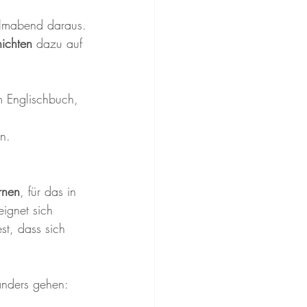
ilmabend daraus.
ichten
 dazu auf 
m Englischbuch, 
en.
rnen
, für das in 
eignet sich 
fest, dass sich 
anders gehen: 