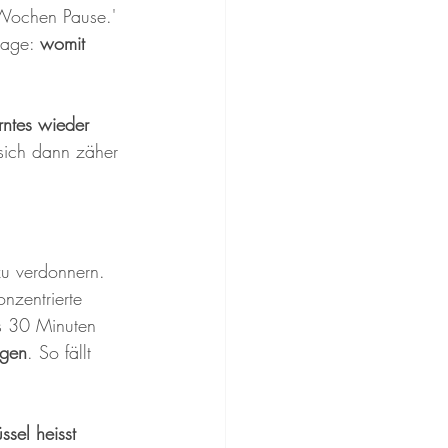
 Wochen Pause.' 
rage: 
womit 
rntes wieder 
 sich dann zäher 
zu verdonnern.
nzentrierte 
s 30 Minuten 
igen
. So fällt 
ssel heisst 