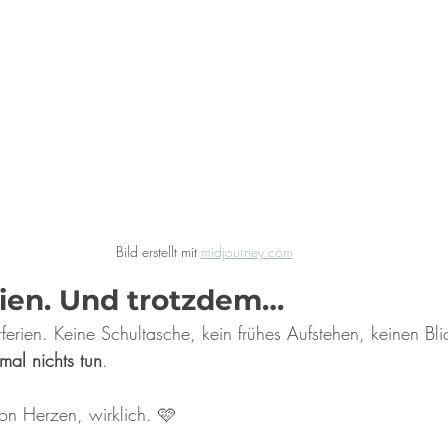
Bild erstellt mit 
midjourney.com
rien. Und trotzdem…
erien. Keine Schultasche, kein frühes Aufstehen, keinen Bli
mal nichts tun
.
on Herzen, wirklich. 🩷