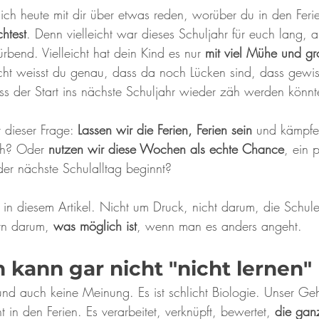
ch heute mit dir über etwas reden, worüber du in den Ferie
htest
. Denn vielleicht war dieses Schuljahr für euch lang, 
end. Vielleicht hat dein Kind es nur 
mit viel Mühe und gr
icht weisst du genau, dass da noch Lücken sind, dass gewi
ass der Start ins nächste Schuljahr wieder zäh werden könnt
r dieser Frage: 
Lassen wir die Ferien, Ferien sein
 und kämpfe
ch? Oder 
nutzen wir diese Wochen als echte Chance
, ein 
der nächste Schulalltag beginnt?
n diesem Artikel. Nicht um Druck, nicht darum, die Schule 
rn darum, 
was möglich ist
, wenn man es anders angeht.
 kann gar nicht "nicht lernen"
 und auch keine Meinung. Es ist schlicht Biologie. Unser Geh
t in den Ferien. Es verarbeitet, verknüpft, bewertet,
 die
ganz