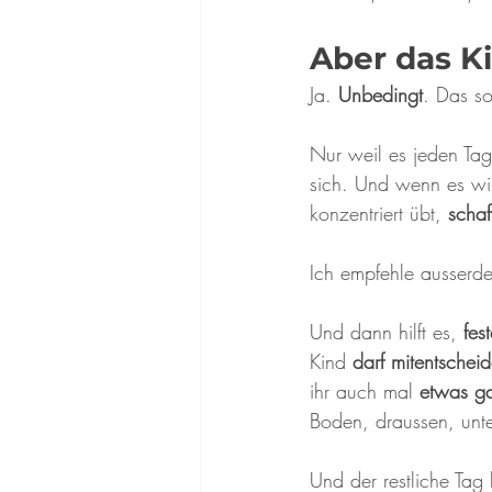
Aber das Ki
Ja. 
Unbedingt
. Das so
Nur weil es jeden Tag
sich. Und wenn es wir
konzentriert übt, 
schaf
Ich empfehle ausserd
Und dann hilft es,
 fes
Kind 
darf mitentschei
ihr auch mal 
etwas g
Boden, draussen, unte
Und der restliche Tag b