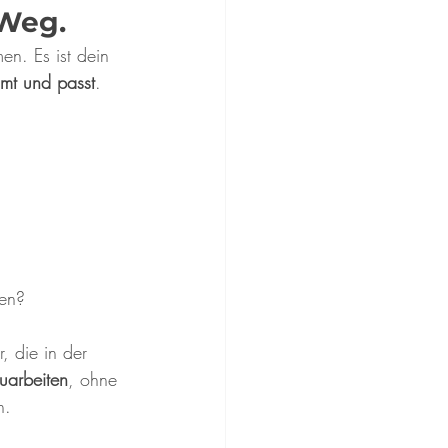
 Weg.
en. Es ist dein 
mmt und passt
. 
ben?
, die in der 
zuarbeiten
, ohne 
n.