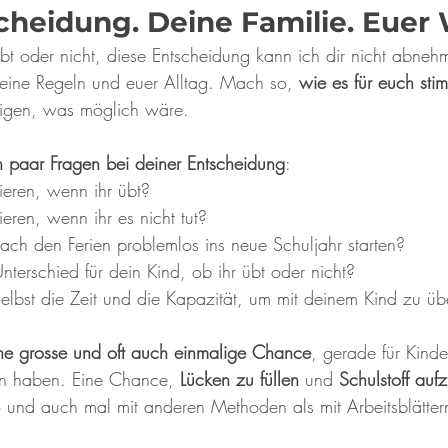
cheidung. Deine Familie. Euer
bt oder nicht, diese Entscheidung kann ich dir nicht abnehm
deine Regeln und euer Alltag. Mach so, 
wie es für euch sti
eigen, was möglich wäre.
in paar Fragen bei deiner Entscheidung
: 
eren, wenn ihr übt? 
ren, wenn ihr es nicht tut? 
ach den Ferien problemlos ins neue Schuljahr starten?
terschied für dein Kind, ob ihr übt oder nicht?
elbst die Zeit und die Kapazität, um mit deinem Kind zu ü
ne grosse und oft auch einmalige Chance
, gerade für Kinder
en haben. Eine Chance, 
Lücken zu füllen
 und 
Schulstoff auf
 und auch mal mit anderen Methoden als mit Arbeitsblätter