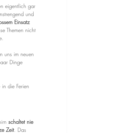
n eigentlich gar 
anstrengend und 
ossem Einsatz
sse Themen nicht 
e.
n uns im neuen 
paar Dinge 
in die Ferien 
irn 
schaltet nie 
e Zeit
. Das 