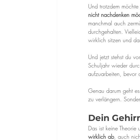
Und trotzdem möchte i
nicht nachdenken möc
manchmal auch zermürb
durchgehalten. Vielle
wirklich sitzen und d
Und jetzt stehst du vo
Schuljahr wieder dur
aufzuarbeiten, bevor 
Genau darum geht es i
zu verlängern. Sonde
Dein Gehirn
Das ist keine Theorie
wirklich ab
, auch nich